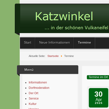
Start
Neue Informationen
Termine
Aktuelle Seite:
Startseite
Termine
Menü
Termine im Ort
Informationen
Dorfmoderation
30
Der Ort
Service
Apr
2026
Kultur