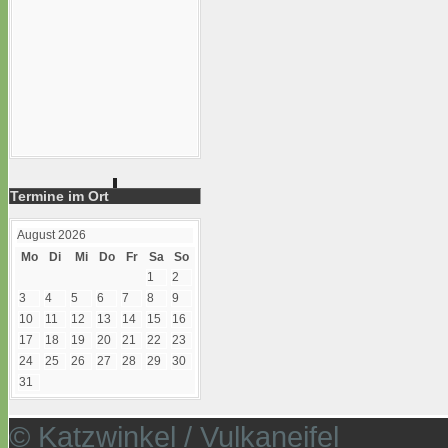
Termine im Ort
August 2026
Mo
Di
Mi
Do
Fr
Sa
So
1
2
3
4
5
6
7
8
9
10
11
12
13
14
15
16
17
18
19
20
21
22
23
24
25
26
27
28
29
30
31
© Katzwinkel / Vulkaneifel