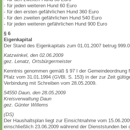
- für jeden weiteren Hund 60 Euro
- für den ersten gefährlichen Hund 360 Euro
- für den zweiten gefährlichen Hund 540 Euro
- für jeden weiteren gefährlichen Hund 900 Euro
§ 6
Eigenkapital
Der Stand des Eigenkapitals zum 01.01.2007 betrug 999.0
Katzwinkel, den 02.06.2009
gez. Lenatz, Ortsbürgermeister
Kenntnis genommen gemäß § 97 I der Gemeindeordnung f
Pfalz vom 31.01.1994 (GVBl. S. 153) in der zur Zeit gültig
Verbindung mit Schreiben vom 28.05.2009.
54550 Daun, den 28.05.2009
Kreisverwaltung Daun
gez. Günter Willems
(DS)
Der Haushaltsplan liegt zur Einsichtnahme vom 15.06.200
einschließlich 23.06.2009 während der Dienststunden bei 