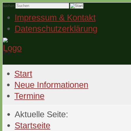
Year
Month
Year
Month
suchen
Impressum & Kontakt
Datenschutzerklärung
Start
Neue Informationen
Termine
Aktuelle Seite:
Startseite