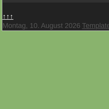
↑↑↑
Montag, 10. August 2026
Templat