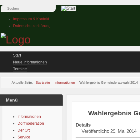
Impressum & Kontakt
Datenschutzerklärung
Start
Neue Informationen
Termine
Aktuelle Seite:
Startseite
Informationen
Wahlergebnis Gemeinderatswahl 2014
Menü
Wahlergebnis G
Informationen
Dorfmoderation
Details
Der Ort
Veröffentlicht: 29. Mai 2014
Service