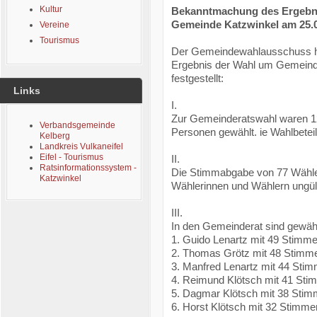
Kultur
Bekanntmachung des Ergebni
Gemeinde Katzwinkel am 25.
Vereine
Tourismus
Der Gemeindewahlausschuss ha
Ergebnis der Wahl um Gemeinde
festgestellt:
Links
I.
Zur Gemeinderatswahl waren 12
Verbandsgemeinde
Personen gewählt. ie Wahlbeteil
Kelberg
Landkreis Vulkaneifel
Eifel - Tourismus
II.
Ratsinformationssystem -
Die Stimmabgabe von 77 Wähler
Katzwinkel
Wählerinnen und Wählern ungült
III.
In den Gemeinderat sind gewähl
1. Guido Lenartz mit 49 Stimm
2. Thomas Grötz mit 48 Stimm
3. Manfred Lenartz mit 44 Sti
4. Reimund Klötsch mit 41 St
5. Dagmar Klötsch mit 38 Sti
6. Horst Klötsch mit 32 Stimme