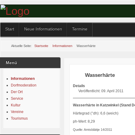
Start
Neue Informationen
Termine
Aktuelle Seite:
Startseite
Informationen
Wasserhärte
Menü
Wasserhärte
Informationen
Dorfmoderation
Details
Veröffentlicht: 09. April 2011
Der Ort
Service
Kultur
Wasserhärte in
Katzwinkel
(Stand D
Vereine
Härtegrad (°dh): 6,6 (weich)
Tourismus
ph-Wert: 8,29
Quelle: Amtsblättje 14/2011