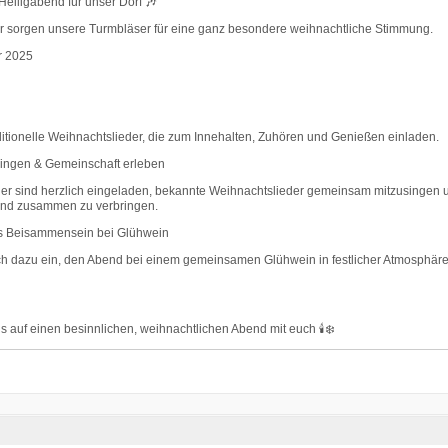
 Heiligabend für unser Dorf 🎶
r sorgen unsere Turmbläser für eine ganz besondere weihnachtliche Stimmung.
r 2025
ditionelle Weihnachtslieder, die zum Innehalten, Zuhören und Genießen einladen.
ingen & Gemeinschaft erleben
er sind herzlich eingeladen, bekannte Weihnachtslieder gemeinsam mitzusingen 
nd zusammen zu verbringen.
s Beisammensein bei Glühwein
ich dazu ein, den Abend bei einem gemeinsamen Glühwein in festlicher Atmosphär
uns auf einen besinnlichen, weihnachtlichen Abend mit euch 🕯️❄️