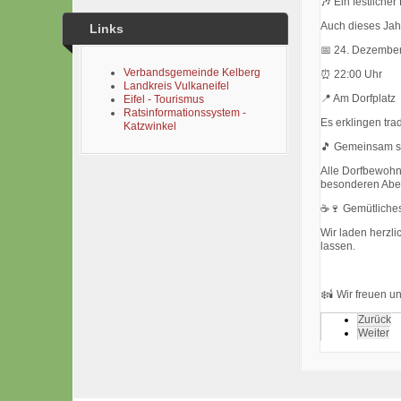
🎶 Ein festlicher
Auch dieses Jah
Links
📅 24. Dezembe
Verbandsgemeinde Kelberg
⏰ 22:00 Uhr
Landkreis Vulkaneifel
📍 Am Dorfplatz
Eifel - Tourismus
Ratsinformationssystem -
Es erklingen tra
Katzwinkel
🎵 Gemeinsam s
Alle Dorfbewohn
besonderen Abe
☕🍷 Gemütliche
Wir laden herzl
lassen.
❄️🕯️ Wir freuen 
Zurück
Weiter