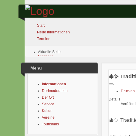
Start
Neue Informationen
Termine
Aktuelle Seite:
Startseite
Informationen
🎄✨ Traditionelle Weihnachtsmusik am Dorfplatz ✨🎄
Menü
🎄✨ Tradi
Informationen
Dorfmoderation
Drucken
Der Ort
Details
Veröffen
Service
Kultur
Vereine
🎄✨ Tradit
Tourismus