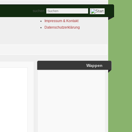
Year
Month
Year
Month
suchen
Impressum & Kontakt
Datenschutzerklärung
Wappen