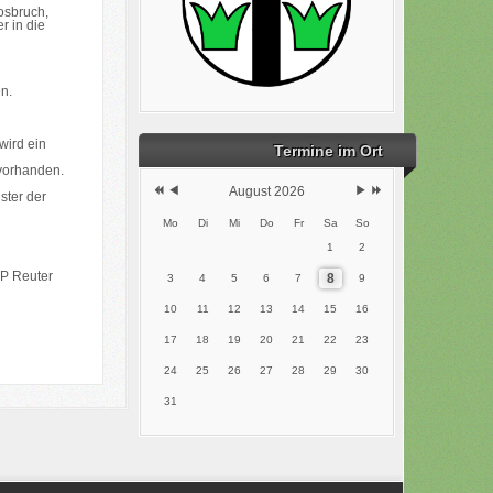
osbruch,
r in die
n.
wird ein
Termine im Ort
 vorhanden.
August 2026
ster der
Mo
Di
Mi
Do
Fr
Sa
So
1
2
P Reuter
8
3
4
5
6
7
9
10
11
12
13
14
15
16
17
18
19
20
21
22
23
24
25
26
27
28
29
30
31