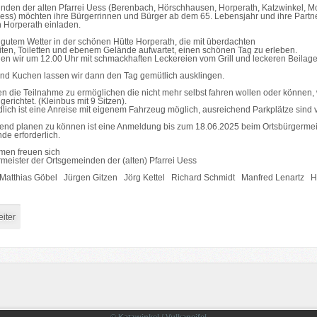
nden der alten Pfarrei Uess (Berenbach, Hörschhausen, Horperath, Katzwinkel, M
ss) möchten ihre Bürgerrinnen und Bürger ab dem 65. Lebensjahr und ihre Partne
h Horperath einladen.
i gutem Wetter in der schönen Hütte Horperath, die mit überdachten
iten, Toiletten und ebenem Gelände aufwartet, einen schönen Tag zu erleben.
en wir um 12.00 Uhr mit schmackhaften Leckereien vom Grill und leckeren Beilage
nd Kuchen lassen wir dann den Tag gemütlich ausklingen.
 die Teilnahme zu ermöglichen die nicht mehr selbst fahren wollen oder können, 
gerichtet. (Kleinbus mit 9 Sitzen).
dlich ist eine Anreise mit eigenem Fahrzeug möglich, ausreichend Parkplätze sind
nd planen zu können ist eine Anmeldung bis zum 18.06.2025 beim Ortsbürgermei
e erforderlich.
men freuen sich
rmeister der Ortsgemeinden der (alten) Pfarrei Uess
atthias Göbel Jürgen Gitzen Jörg Kettel Richard Schmidt Manfred Lenartz H
iter