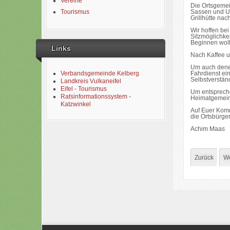
Vereine
Die Ortsgemei
Sassen und Ue
Tourismus
Grillhütte nac
Wir hoffen be
Sitzmöglichke
Beginnen woll
Links
Nach Kaffee u
Um auch denen
Fahrdienst ein
Verbandsgemeinde Kelberg
Selbstverstän
Landkreis Vulkaneifel
Eifel - Tourismus
Um entspreche
Ratsinformationssystem -
Heimatgemeind
Katzwinkel
Auf Euer Kom
die Ortsbürge
Achim Maas M
Zurück
We