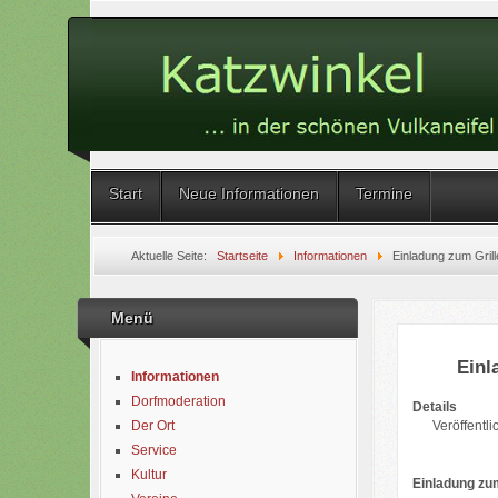
Start
Neue Informationen
Termine
Aktuelle Seite:
Startseite
Informationen
Einladung zum Gril
Menü
Einl
Informationen
Dorfmoderation
Details
Veröffentli
Der Ort
Service
Kultur
Einladung zum