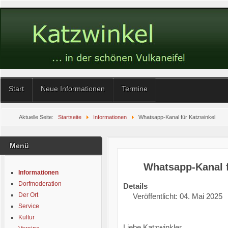
Start
Neue Informationen
Termine
Aktuelle Seite:
Startseite
Informationen
Whatsapp-Kanal für Katzwinkel
Menü
Whatsapp-Kanal f
Informationen
Dorfmoderation
Details
Der Ort
Veröffentlicht: 04. Mai 2025
Service
Kultur
Liebe Katzwinkler,