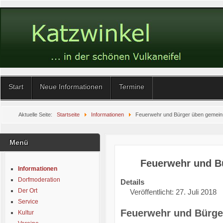
Start
Neue Informationen
Termine
Aktuelle Seite:
Startseite
Informationen
Feuerwehr und Bürger üben gemei
Menü
Feuerwehr und B
Informationen
Dorfmoderation
Details
Der Ort
Veröffentlicht: 27. Juli 2018
Service
Feuerwehr und Bürg
Kultur