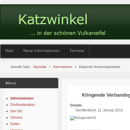
Start
Neue Informationen
Termine
Aktuelle Seite:
Startseite
Informationen
Klingende Verbandsgemeinde
Menü
Klingende Verbands
Informationen
Dorfmoderation
Details
Veröffentlicht: 11. Januar 2015
Der Ort
Service
Kultur